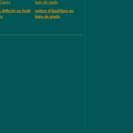
difficile en forêt
notion d'équilibre ou
sy
bain de pieds