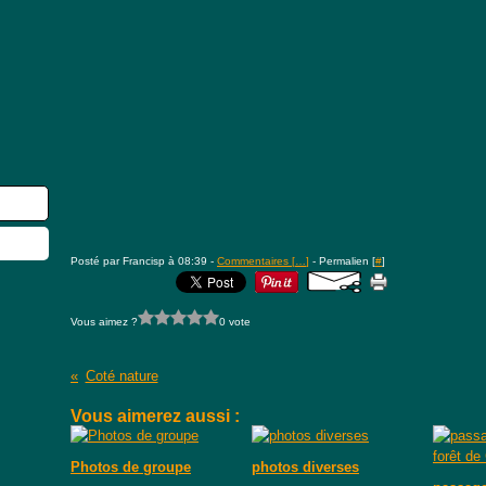
Posté par Francisp à 08:39 -
Commentaires [
…
]
- Permalien [
#
]
Vous aimez ?
0 vote
Coté nature
Vous aimerez aussi :
Photos de groupe
photos diverses