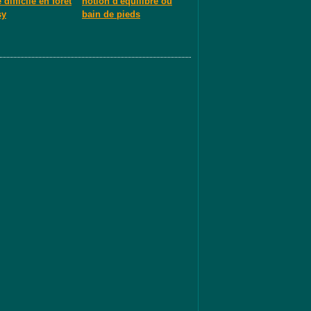
difficile en forêt
notion d'équilibre ou
sy
bain de pieds